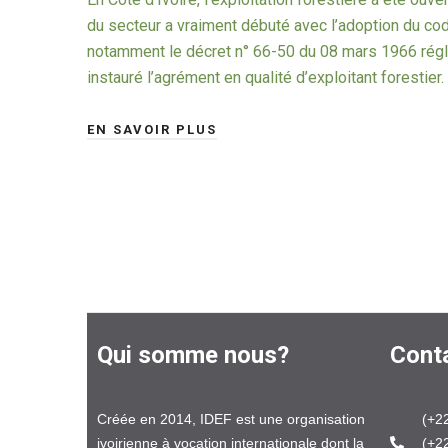
du secteur a vraiment débuté avec l’adoption du cod
notamment le décret n° 66-50 du 08 mars 1966 réglem
instauré l’agrément en qualité d’exploitant forestier.
EN SAVOIR PLUS
Qui somme nous?
Cont
Créée en 2014, IDEF est une organisation
(+2
ivoirienne à vocation internationale dont la
(+2