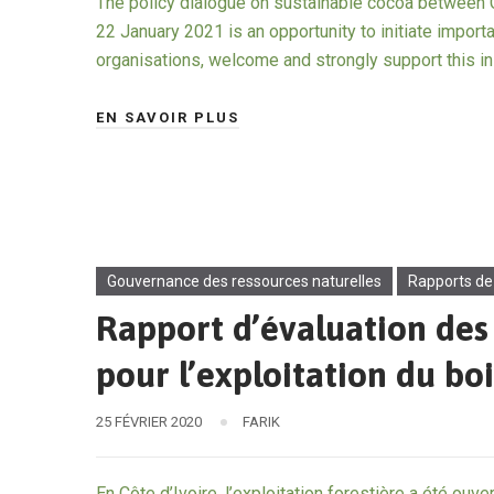
The policy dialogue on sustainable cocoa between C
22 January 2021 is an opportunity to initiate importa
organisations, welcome and strongly support this ini
EN SAVOIR PLUS
Gouvernance des ressources naturelles
Rapports de
Rapport d’évaluation des
pour l’exploitation du boi
25 FÉVRIER 2020
FARIK
En Côte d’Ivoire, l’exploitation forestière a été ouv