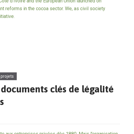
ôte d’Ivoire and the European Union launched on
nt reforms in the cocoa sector. We, as civil society
tiative.
 projets
 documents clés de légalité
s
erte aux entreprises privées dès 1880. Mais l’organisation