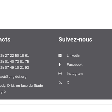
acts
Suivez-nous
25) 27 22 50 18 61
LinkedIn
25) 01 40 73 81 75
Facebook
25) 07 49 10 21 93
Instagram
tact@ongidef.org
X
dy, Djibi, en face du Stade
ngré