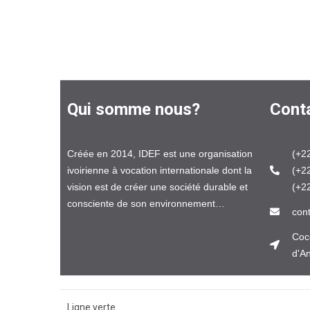
Qui somme nous?
Cont
Créée en 2014, IDEF est une organisation
(+2
ivoirienne à vocation internationale dont la
(+2
vision est de créer une société durable et
(+2
consciente de son environnement…
con
Coco
d'A
Ligne verte